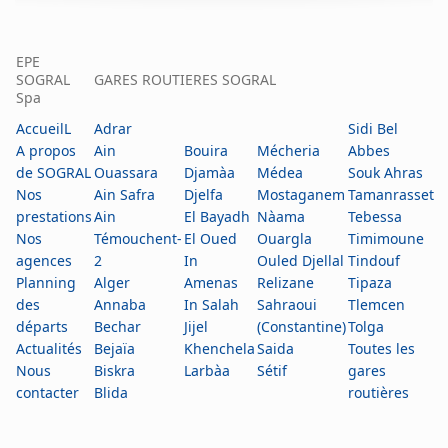
EPE
SOGRAL
GARES ROUTIERES SOGRAL
Spa
AccueilL
Adrar
Sidi Bel
A propos
Ain
Bouira
Mécheria
Abbes
de SOGRAL
Ouassara
Djamàa
Médea
Souk Ahras
Nos
Ain Safra
Djelfa
Mostaganem
Tamanrasset
prestations
Ain
El Bayadh
Nàama
Tebessa
Nos
Témouchent-
El Oued
Ouargla
Timimoune
agences
2
In
Ouled Djellal
Tindouf
Planning
Alger
Amenas
Relizane
Tipaza
des
Annaba
In Salah
Sahraoui
Tlemcen
départs
Bechar
Jijel
(Constantine)
Tolga
Actualités
Bejaïa
Khenchela
Saida
Toutes les
Nous
Biskra
Larbàa
Sétif
gares
contacter
Blida
routières